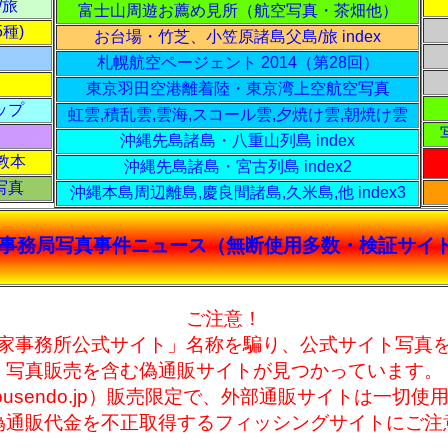
/旅
富士山周遊お薦め見所（航空写真・茶畑他）
5種)
お台場・竹芝、小笠原諸島父島/旅 index
札幌航空ページェント 2014（第28回）
東京羽田空港離着陸・東京湾上空航空写真
ップ
虹雲,積乱雲,雲海,スコール雲,夕焼け雲,朝焼け雲
沖縄先島諸島・八重山列島 index
教本
沖縄先島諸島・宮古列島 index2
写真
沖縄本島周辺離島,慶良間諸島,久米島,他 index3
事務局写真事件ニュース（無断使用多数・検証サイ
ご注意！
家事務所公式サイト」名称を騙り、公式サイト写真
写真販売を含む偽通販サイトが見つかっています。
usendo.jp）販売限定で、外部通販サイトは一切
偽通販代金を不正取得するフィッシングサイトにご注