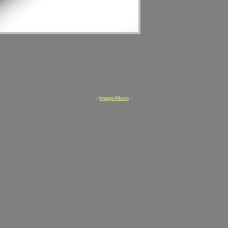
-
ImageAlbum
-