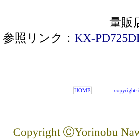
量販店
参照リンク：
KX-PD725
HOME
copyright-
ー
Copyright ⒸYorinobu Nawa