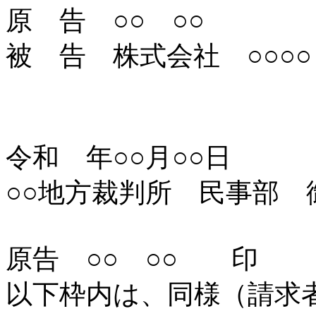
原 告 ○○ ○○
被 告 株式会社 ○○○○
証 拠
令和 年○○月○○日
○○地方裁判所 民事部 
原告 ○○ ○○ 印
以下枠内は、同様（請求