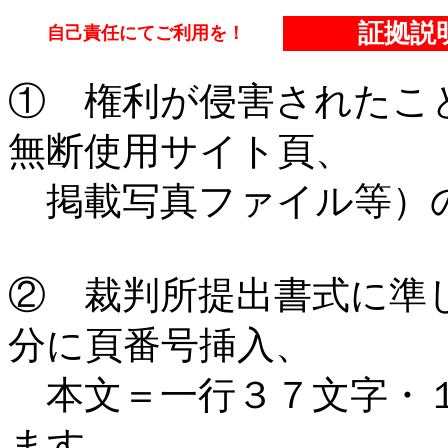
証拠説
自己責任にてご利用を！
① 権利が侵害されたこ
無断使用サイト頁、
掲載写真ファイル等）の
② 裁判所提出書式に準じた、
分に頁番号挿入、
本文＝一行３７文字・１
ます。