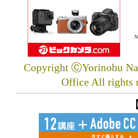
N
Copyright ⒸYorinobu Naw
Office All rig