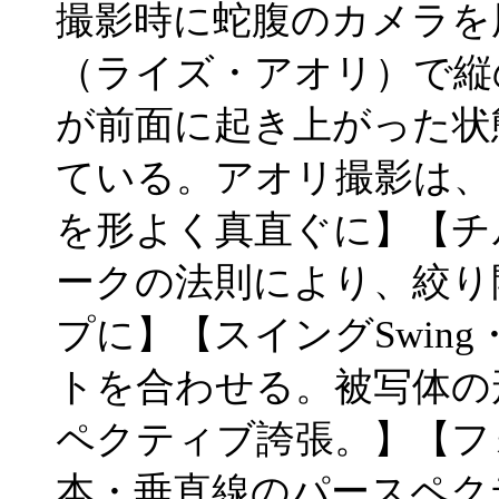
撮影時に蛇腹のカメラを
（ライズ・アオリ）で縦
が前面に起き上がった状
ている。アオリ撮影は、【
を形よく真直ぐに】【チル
ークの法則により、絞り
プに】【スイングSwin
トを合わせる。被写体の
ペクティブ誇張。】【フォ
本・垂直線のパースペク