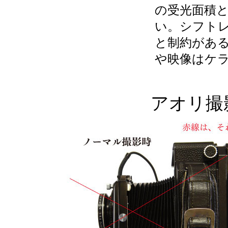
の受光面積
い。シフトレ
と制約があ
や映像はケ
アオリ撮