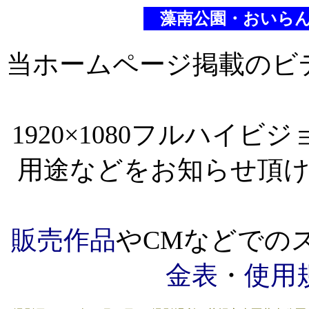
藻南公園・おいら
当ホームページ掲載のビ
1920×1080フルハイ
用途などをお知らせ頂
販売作品
やCMなどでの
金表
・
使用