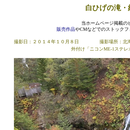
白ひげの滝・
当ホームページ掲載の
販売作品
やCMなどでのストックフ
撮影日：２０１４年１０月８日
撮影場所：北
外付け「ニコンME-1ステ