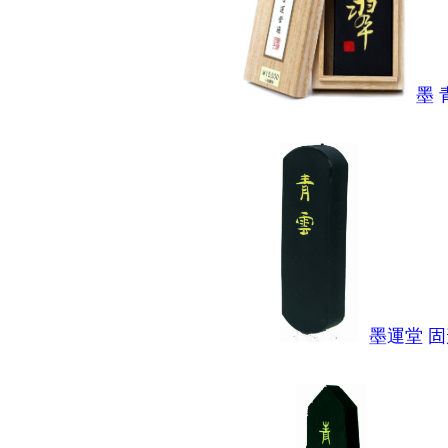
墨 
墨運堂 固