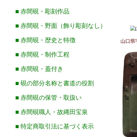
■ 赤間硯・彫刻作品
■ 赤間硯・野面（飾り彫刻なし）
■ 赤間硯・歴史と特徴
山口県
■ 赤間硯・制作工程
■ 赤間硯・蓋付き
■ 硯の部分名称と書道の役割
■ 赤間硯の保管・取扱い
■ 赤間硯職人・故縄田宝泉
■ 特定商取引法に基づく表示