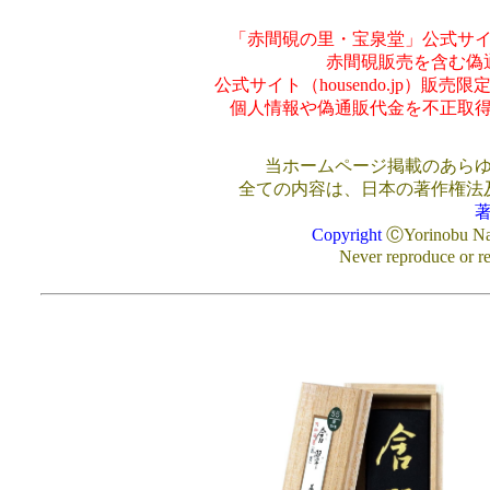
「赤間硯の里・宝泉堂」公式サ
赤間硯販売を含む偽
公式サイト（housendo.jp）
個人情報や偽通販代金を不正取
当ホームページ掲載のあら
全ての内容は、日本の著作権法
Copyright
ⒸYorinobu Naw
Never reproduce or re