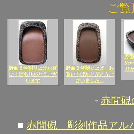
ご覧
野面
めか
野面６号割り上げお買
野面３号割り上げ お
り
い上げありがとうござ
買い上げありがとうご
います
ざいました。
-
赤間硯
■
赤間硯 彫刻作品アル